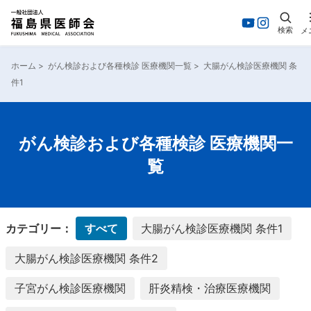
検索
メ
内
容
ホーム
>
がん検診および各種検診 医療機関一覧
>
大腸がん検診医療機関 条
を
件1
ス
キ
ッ
プ
がん検診および各種検診 医療機関一
覧
カテゴリー：
すべて
大腸がん検診医療機関 条件1
大腸がん検診医療機関 条件2
子宮がん検診医療機関
肝炎精検・治療医療機関