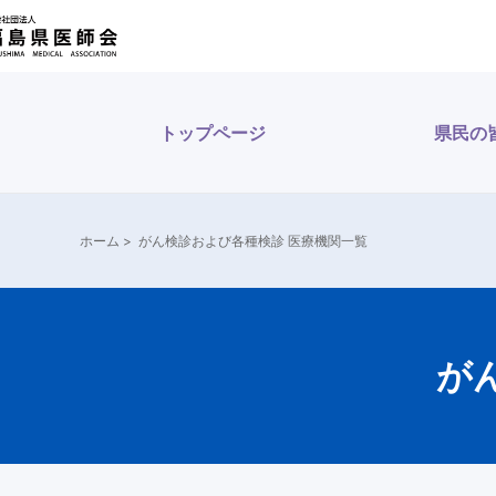
内
容
を
ス
トップページ
県民の
キ
ッ
プ
ホーム
>
がん検診および各種検診 医療機関一覧
が