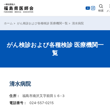
検索
メ
内
容
ホーム
>
がん検診および各種検診 医療機関一覧
>
清水病院
を
ス
キ
ッ
がん検診および各種検診 医療機関一
プ
覧
清水病院
住所：
福島市南沢又字前田１６-３
電話番号：
024-557-0215