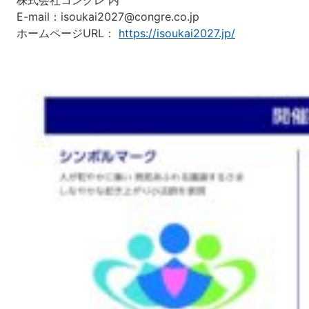
E-mail：isoukai2027@congre.co.jp
ホームページURL：
https://isoukai2027.jp/