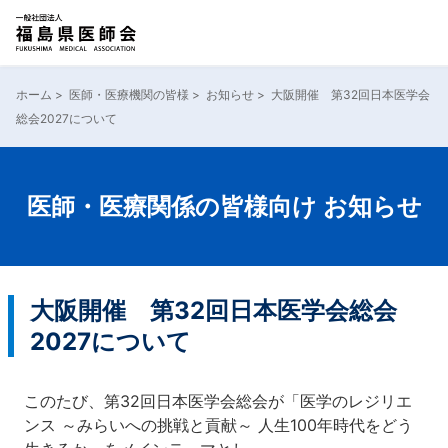
内
容
ホーム
>
医師・医療機関の皆様
>
お知らせ
>
大阪開催 第32回日本医学会
を
総会2027について
ス
キ
ッ
プ
医師・医療関係の皆様向け お知らせ
大阪開催 第32回日本医学会総会
2027について
このたび、第32回日本医学会総会が「医学のレジリエ
ンス ～みらいへの挑戦と貢献～ 人生100年時代をどう