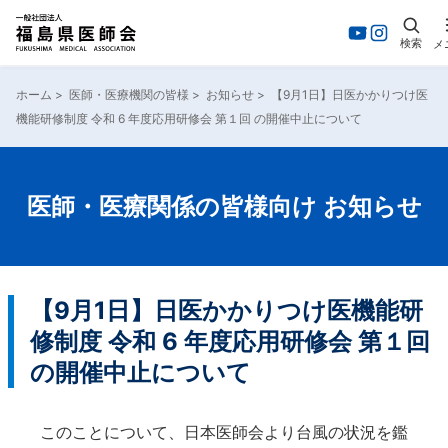
検索
メ
内
容
ホーム
>
医師・医療機関の皆様
>
お知らせ
>
【9月1日】日医かかりつけ医
を
機能研修制度 令和 6 年度応用研修会 第１回 の開催中止について
ス
キ
ッ
プ
医師・医療関係の皆様向け お知らせ
【9月1日】日医かかりつけ医機能研
修制度 令和 6 年度応用研修会 第１回
の開催中止について
このことについて、日本医師会より台風の状況を鑑