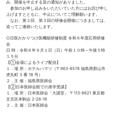
み、開催を中止する旨の通知がありました。
参加のお申し込みをいただいていた方にはお詫び申し
上げますとともに、中止についてご理解願います。
なお、第２回、第３回の研修会開催につきましては、
追ってご連絡いたします。
○日医かかりつけ医機能研修制度 令和６年度応用研修
会
日 時：令和６年９月１日（日）午前１０時～午後５時
１５分
【①会場によるライブ配信】
１．場 所：ホテルハマツ（〒963-8578 福島県郡山市
虎丸町 3 番 18 号）
２．主 催：福島県医師会
【②日本医師会館での座学受講】
１．場 所：日本医師会「大講堂」 〒113-8621 東京都
文京区本駒込 2-28-16
２．主 催：日本医師会