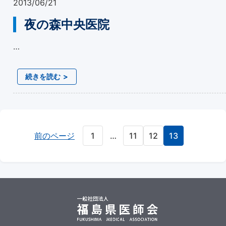
2013/06/21
夜の森中央医院
…
続きを読む
前のページ
1
…
11
12
13