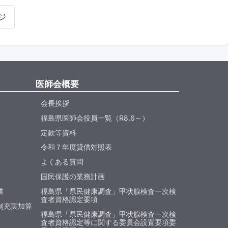
ジ
医師会概要
会長挨拶
福島県医師会役員一覧（R8.6～）
定款等資料
令和７年度貸借対照表
よくある質問
国民保護の業務計画
業
福島県「県民健康調査」甲状腺検査一次検
査者資格認定要項
制充実加算
福島県「県民健康調査」甲状腺検査一次検
査者資格認定等に関する委員会設置要項委