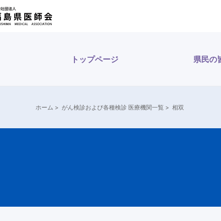
トップページ
県民の
ホーム
>
がん検診および各種検診 医療機関一覧
>
相双