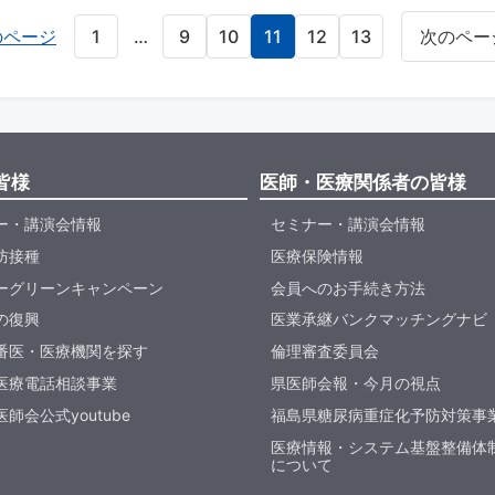
のページ
1
…
9
10
11
12
13
次のペー
皆様
医師・医療関係者の皆様
ー・講演会情報
セミナー・講演会情報
防接種
医療保険情報
ーグリーンキャンペーン
会員へのお手続き方法
の復興
医業承継バンクマッチングナビ
番医・医療機関を探す
倫理審査委員会
医療電話相談事業
県医師会報・今月の視点
師会公式youtube
福島県糖尿病重症化予防対策事
医療情報・システム基盤整備体
について