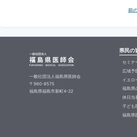
前
県民の
セミナ
広域予
一般社団法人福島県医師会
イエロ
〒960-8575
福島県
福島県福島市新町4-22
休日当
子ども
福島県医