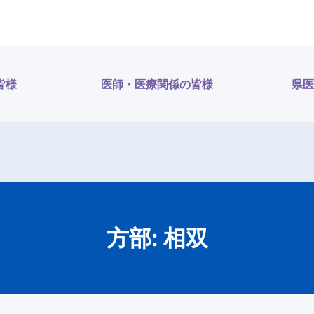
皆様
医師・医療関係の皆様
県医
方部:
相双