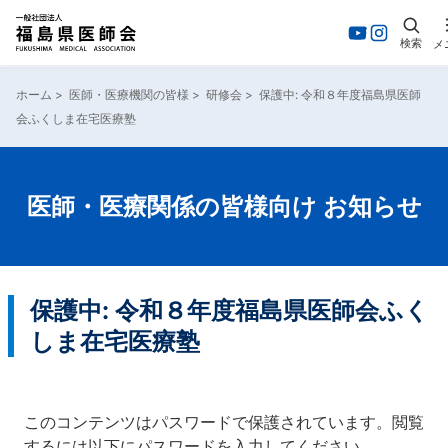
検索
メ
内
容
ホーム
>
医師・医療機関の皆様
>
研修会
>
保護中: 令和８年度福島県医師
を
会ふくしま在宅医療塾
ス
キ
ッ
プ
医師・医療関係の皆様向け お知らせ
保護中: 令和８年度福島県医師会ふく
しま在宅医療塾
このコンテンツはパスワードで保護されています。閲覧
するには以下にパスワードを入力してください。