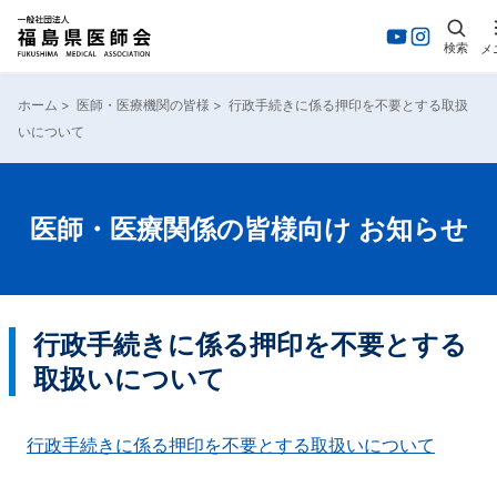
検索
メ
内
容
ホーム
>
医師・医療機関の皆様
>
行政手続きに係る押印を不要とする取扱
を
いについて
ス
キ
ッ
プ
医師・医療関係の皆様向け お知らせ
行政手続きに係る押印を不要とする
取扱いについて
行政手続きに係る押印を不要とする取扱いについて