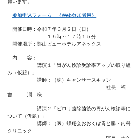
願います。
参加申込フォーム 《Web参加者用》
開催日時：令和７年３月２日（日）
１５時～１７時１５分
開催場所：郡山ビューホテルアネックス
内 容：
講演１「胃がん検診受診率アップの取り組
み（仮題）」
講師：（株）キャンサースキャン
社長 福
吉 潤 様
講演２「ピロリ菌除菌後の胃がん検診等に
ついて（仮題）」
講師：（医）蝶翔会おおくぼ胃と腸・内科
クリニック
院長 大久