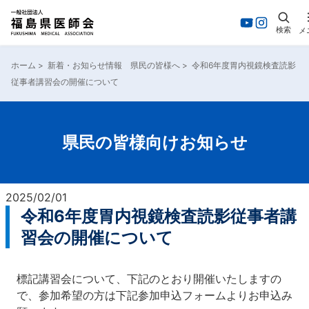
検索
メ
内
容
ホーム
>
新着・お知らせ情報 県民の皆様へ
>
令和6年度胃内視鏡検査読影
を
従事者講習会の開催について
ス
キ
ッ
プ
県民の皆様向けお知らせ
2025/02/01
令和6年度胃内視鏡検査読影従事者講
習会の開催について
標記講習会について、下記のとおり開催いたしますの
で、参加希望の方は下記参加申込フォームよりお申込み