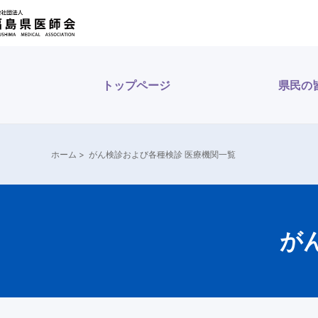
内
容
を
ス
トップページ
県民の
キ
ッ
プ
ホーム
>
がん検診および各種検診 医療機関一覧
が