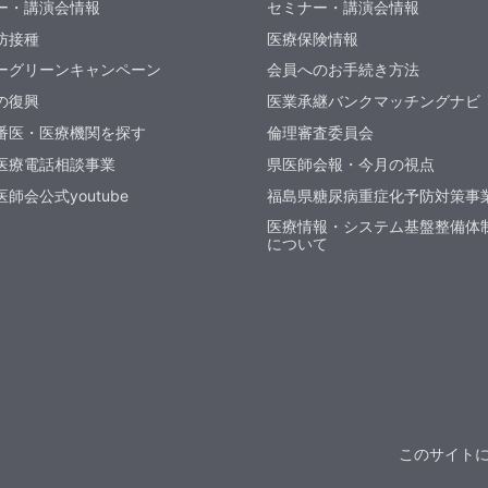
ー・講演会情報
セミナー・講演会情報
防接種
医療保険情報
ーグリーンキャンペーン
会員へのお手続き方法
の復興
医業承継バンクマッチングナビ
番医・医療機関を探す
倫理審査委員会
医療電話相談事業
県医師会報・今月の視点
師会公式youtube
福島県糖尿病重症化予防対策事
医療情報・システム基盤整備体
について
このサイト