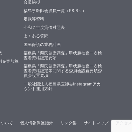
会長挨拶
福島県医師会役員一覧（R8.6～）
定款等資料
令和７年度貸借対照表
よくある質問
国民保護の業務計画
業
福島県「県民健康調査」甲状腺検査一次検
査者資格認定要項
制充実加算
福島県「県民健康調査」甲状腺検査一次検
査者資格認定等に関する委員会設置要項委
員会設置要項
一般社団法人福島県医師会Instagramアカ
ウント運用方針
について
個人情報保護指針
リンク集
サイトマップ
アクセス