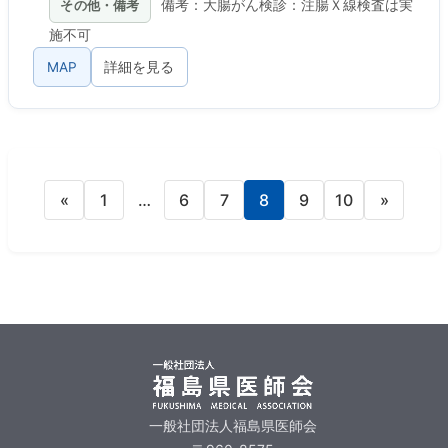
その他・備考
備考：大腸がん検診：注腸Ｘ線検査は実
施不可
MAP
詳細を見る
«
1
…
6
7
8
9
10
»
一般社団法人福島県医師会