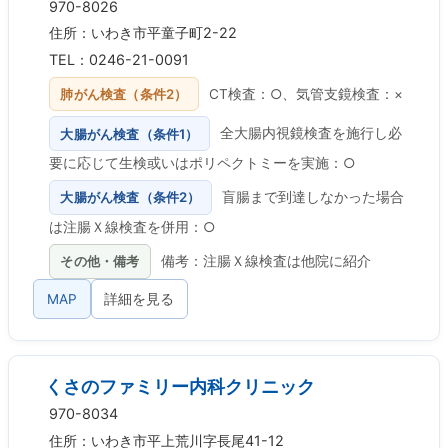
970-8026
住所：いわき市平童子町2-22
TEL：0246-21-0091
肺がん検査（条件2）
CT検査：○、気管支鏡検査：×
大腸がん検査（条件1）
全大腸内視鏡検査を施行し必
要に応じて生検或いはポリペクトミーを実施：○
大腸がん検査（条件2）
盲腸まで到達しなかった場合
は注腸Ｘ線検査を併用：○
その他・備考
備考：注腸Ｘ線検査は他院に紹介
MAP
詳細を見る
くさのファミリー内科クリニック
970-8034
住所：いわき市平上荒川字長尾41-12