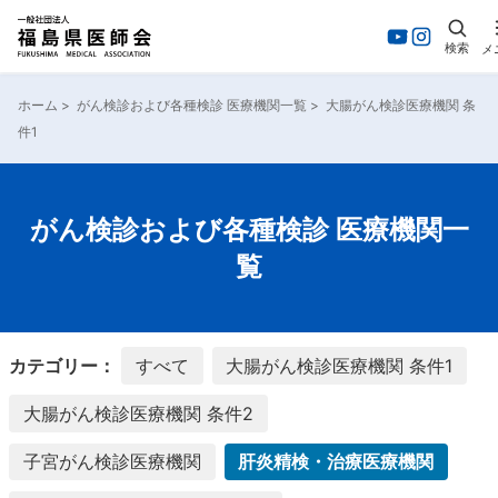
検索
メ
内
容
ホーム
>
がん検診および各種検診 医療機関一覧
>
大腸がん検診医療機関 条
を
件1
ス
キ
ッ
プ
がん検診および各種検診 医療機関一
覧
カテゴリー：
すべて
大腸がん検診医療機関 条件1
大腸がん検診医療機関 条件2
子宮がん検診医療機関
肝炎精検・治療医療機関