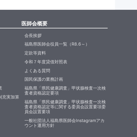
医師会概要
会長挨拶
福島県医師会役員一覧（R8.6～）
定款等資料
令和７年度貸借対照表
よくある質問
国民保護の業務計画
業
福島県「県民健康調査」甲状腺検査一次検
査者資格認定要項
制充実加算
福島県「県民健康調査」甲状腺検査一次検
査者資格認定等に関する委員会設置要項委
員会設置要項
一般社団法人福島県医師会Instagramアカ
ウント運用方針