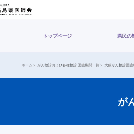
内
容
を
ス
トップページ
県民の
キ
ッ
プ
ホーム
>
がん検診および各種検診 医療機関一覧
>
大腸がん検診医療機
が