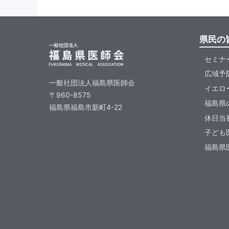
県民の
セミナ
広域予
一般社団法人福島県医師会
イエロ
〒960-8575
福島県
福島県福島市新町4-22
休日当
子ども
福島県医