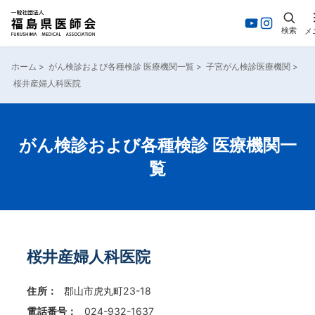
検索
メ
内
容
ホーム
>
がん検診および各種検診 医療機関一覧
>
子宮がん検診医療機関
>
を
桜井産婦人科医院
ス
キ
ッ
プ
がん検診および各種検診 医療機関一
覧
桜井産婦人科医院
住所：
郡山市虎丸町23-18
電話番号：
024-932-1637