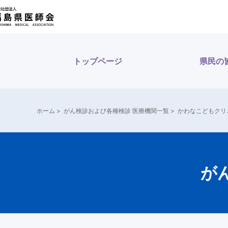
内
容
を
ス
トップページ
県民の
キ
ッ
プ
ホーム
>
がん検診および各種検診 医療機関一覧
>
かわなこどもクリ
が