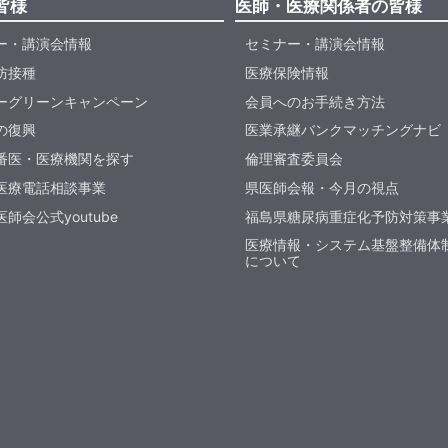
皆様
医師・医療関係者の皆様
ー・講演会情報
セミナー・講演会情報
防接種
医療保険情報
ーグリーンキャンペーン
会員へのお手続き方法
の復興
医業承継バンクマッチングナビ
番医・医療機関を探す
倫理審査委員会
医療電話相談事業
県医師会報・今月の視点
師会公式youtube
福島県糖尿病重症化予防対策事
医療情報・システム基盤整備体
について