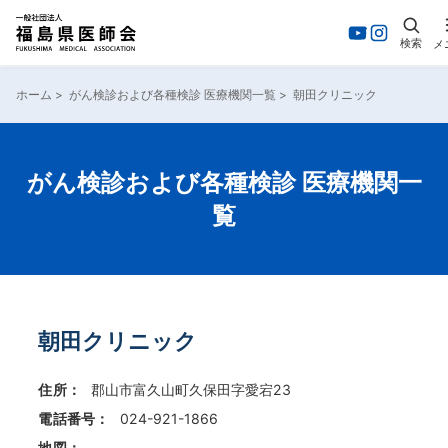
検索
メ
内
容
ホーム
>
がん検診および各種検診 医療機関一覧
>
朝田クリニック
を
ス
キ
ッ
がん検診および各種検診 医療機関一
プ
覧
朝田クリニック
住所：
郡山市富久山町久保田字愛宕23
電話番号：
024-921-1866
地図：