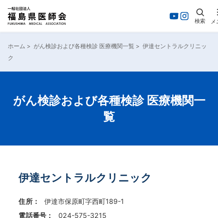
検索
メ
内
容
ホーム
>
がん検診および各種検診 医療機関一覧
>
伊達セントラルクリニッ
を
ク
ス
キ
ッ
プ
がん検診および各種検診 医療機関一
覧
伊達セントラルクリニック
住所：
伊達市保原町字西町189-1
電話番号：
024-575-3215