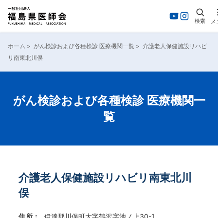
検索
メ
内
容
ホーム
>
がん検診および各種検診 医療機関一覧
>
介護老人保健施設リハビ
を
リ南東北川俣
ス
キ
ッ
プ
がん検診および各種検診 医療機関一
覧
介護老人保健施設リハビリ南東北川
俣
住所：
伊達郡川俣町大字鶴沢字池ノ上30-1