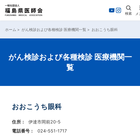
検索
メ
内
容
ホーム
>
がん検診および各種検診 医療機関一覧
>
おおこうち眼科
を
ス
キ
ッ
がん検診および各種検診 医療機関一
プ
覧
おおこうち眼科
住所：
伊達市岡前20-5
電話番号：
024-551-1717