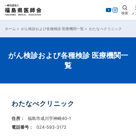
検索
メ
内
容
ホーム
>
がん検診および各種検診 医療機関一覧
>
わたなべクリニック
を
ス
キ
ッ
がん検診および各種検診 医療機関一
プ
覧
わたなべクリニック
住所：
福島市成川字神崎40-1
電話番号：
024-593-3172