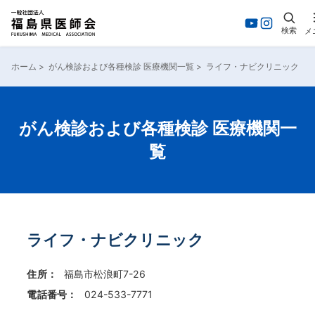
検索
メ
内
容
ホーム
>
がん検診および各種検診 医療機関一覧
>
ライフ・ナビクリニック
を
ス
キ
ッ
がん検診および各種検診 医療機関一
プ
覧
ライフ・ナビクリニック
住所：
福島市松浪町7-26
電話番号：
024-533-7771