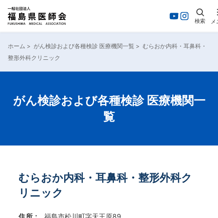
検索
メ
内
容
ホーム
>
がん検診および各種検診 医療機関一覧
>
むらおか内科・耳鼻科・
を
整形外科クリニック
ス
キ
ッ
プ
がん検診および各種検診 医療機関一
覧
むらおか内科・耳鼻科・整形外科ク
リニック
住所：
福島市松川町字天王原89