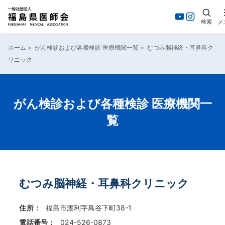
検索
メ
内
容
ホーム
>
がん検診および各種検診 医療機関一覧
>
むつみ脳神経・耳鼻科ク
を
リニック
ス
キ
ッ
プ
がん検診および各種検診 医療機関一
覧
むつみ脳神経・耳鼻科クリニック
住所：
福島市渡利字鳥谷下町38-1
電話番号：
024-526-0873