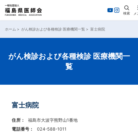
検索
メ
内
容
ホーム
>
がん検診および各種検診 医療機関一覧
>
富士病院
を
ス
キ
ッ
がん検診および各種検診 医療機関一
プ
覧
富士病院
住所：
福島市大波字熊野山1番地
電話番号：
024-588-1011