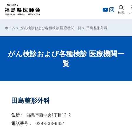
検索
メ
内
容
ホーム
>
がん検診および各種検診 医療機関一覧
>
田島整形外科
を
ス
キ
ッ
がん検診および各種検診 医療機関一
プ
覧
田島整形外科
住所：
福島市西中央1丁目12-2
電話番号：
024-533-6651