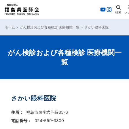
検索
メ
内
容
ホーム
>
がん検診および各種検診 医療機関一覧
>
さかい眼科医院
を
ス
キ
ッ
がん検診および各種検診 医療機関一
プ
覧
さかい眼科医院
住所：
福島市泉字弐斗蒔35-6
電話番号：
024-559-3800