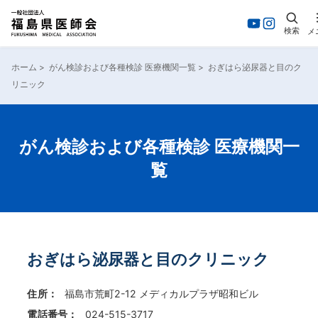
検索
メ
内
容
ホーム
>
がん検診および各種検診 医療機関一覧
>
おぎはら泌尿器と目のク
を
リニック
ス
キ
ッ
プ
がん検診および各種検診 医療機関一
覧
おぎはら泌尿器と目のクリニック
住所：
福島市荒町2-12 メディカルプラザ昭和ビル
電話番号：
024-515-3717