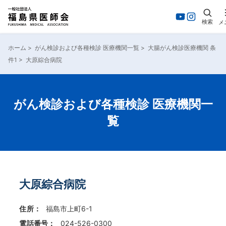
検索
メ
内
容
ホーム
>
がん検診および各種検診 医療機関一覧
>
大腸がん検診医療機関 条
を
件1
>
大原綜合病院
ス
キ
ッ
プ
がん検診および各種検診 医療機関一
覧
大原綜合病院
住所：
福島市上町6-1
電話番号：
024-526-0300