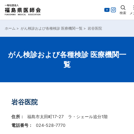
検索
メ
内
容
ホーム
>
がん検診および各種検診 医療機関一覧
>
岩谷医院
を
ス
キ
ッ
がん検診および各種検診 医療機関一
プ
覧
岩谷医院
住所：
福島市太田町17-27 ラ・シェール追分1階
電話番号：
024-528-7770