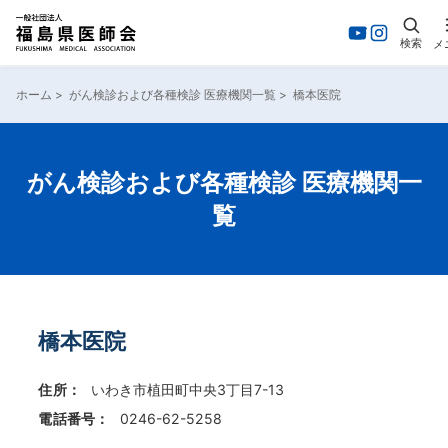
検索
メ
内
容
ホーム
>
がん検診および各種検診 医療機関一覧
>
橋本医院
を
ス
キ
ッ
がん検診および各種検診 医療機関一
プ
覧
橋本医院
住所：
いわき市植田町中央3丁目7-13
電話番号：
0246-62-5258