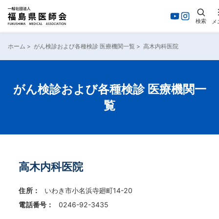
検索
メ
内
容
ホーム
>
がん検診および各種検診 医療機関一覧
>
高木内科医院
を
ス
キ
ッ
がん検診および各種検診 医療機関一
プ
覧
高木内科医院
住所：
いわき市小名浜寺廻町14-20
電話番号：
0246-92-3435