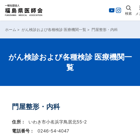
検索
メ
内
容
ホーム
>
がん検診および各種検診 医療機関一覧
>
門屋整形・内科
を
ス
キ
ッ
がん検診および各種検診 医療機関一
プ
覧
門屋整形・内科
住所：
いわき市小名浜字鳥居北55-2
電話番号：
0246-54-4047