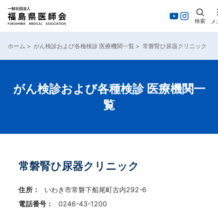
検索
メ
内
容
ホーム
>
がん検診および各種検診 医療機関一覧
>
常磐腎ひ尿器クリニック
を
ス
キ
ッ
がん検診および各種検診 医療機関一
プ
覧
常磐腎ひ尿器クリニック
住所：
いわき市常磐下船尾町古内292-6
電話番号：
0246-43-1200