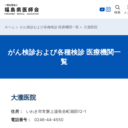
検索
メ
内
容
ホーム
>
がん検診および各種検診 医療機関一覧
>
大瀧医院
を
ス
キ
ッ
がん検診および各種検診 医療機関一
プ
覧
大瀧医院
住所：
いわき市常磐上湯長谷町扇田12-1
電話番号：
0246-44-4550