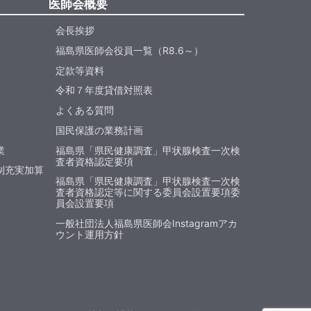
医師会概要
会長挨拶
福島県医師会役員一覧（R8.6～）
定款等資料
令和７年度貸借対照表
よくある質問
国民保護の業務計画
業
福島県「県民健康調査」甲状腺検査一次検
査者資格認定要項
制充実加算
福島県「県民健康調査」甲状腺検査一次検
査者資格認定等に関する委員会設置要項委
員会設置要項
一般社団法人福島県医師会Instagramアカ
ウント運用方針