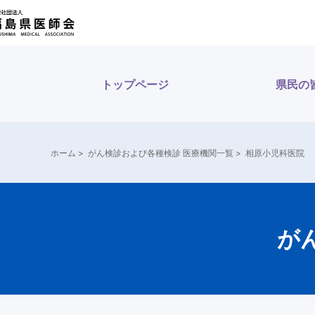
内
容
を
ス
トップページ
県民の
キ
ッ
プ
ホーム
>
がん検診および各種検診 医療機関一覧
>
相原小児科医院
が