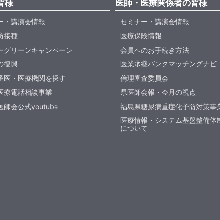
皆様
医師・医療関係者の皆様
ー・講演会情報
セミナー・講演会情報
防接種
医療保険情報
ーグリーンキャンペーン
会員へのお手続き方法
の復興
医業承継バンクマッチングナビ
番医・医療機関を探す
倫理審査委員会
医療電話相談事業
県医師会報・今月の視点
師会公式youtube
福島県糖尿病重症化予防対策事
医療情報・システム基盤整備体
について