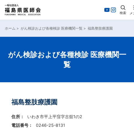
検索
メ
内
容
ホーム
>
がん検診および各種検診 医療機関一覧
>
福島整肢療護園
を
ス
キ
ッ
がん検診および各種検診 医療機関一
プ
覧
福島整肢療護園
住所：
いわき市平上平窪字古舘1の2
電話番号：
0246-25-8131