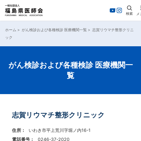
検索
メ
内
容
ホーム
>
がん検診および各種検診 医療機関一覧
>
志賀リウマチ整形クリニ
を
ック
ス
キ
ッ
プ
がん検診および各種検診 医療機関一
覧
志賀リウマチ整形クリニック
住所：
いわき市平上荒川字堀ノ内16-1
電話番号：
0246-37-2020