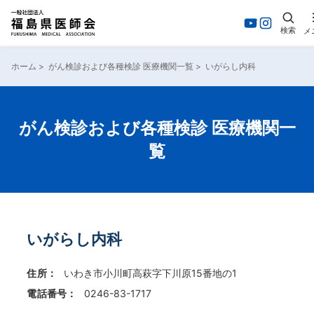
検索
メ
内
容
ホーム
>
がん検診および各種検診 医療機関一覧
>
いがらし内科
を
ス
キ
ッ
がん検診および各種検診 医療機関一
プ
覧
いがらし内科
住所：
いわき市小川町高萩字下川原15番地の1
電話番号：
0246-83-1717