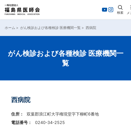
検索
メ
内
容
ホーム
>
がん検診および各種検診 医療機関一覧
>
西病院
を
ス
キ
ッ
がん検診および各種検診 医療機関一
プ
覧
西病院
住所：
双葉郡浪江町大字権現堂字下柳町6番地
電話番号：
0240-34-2525