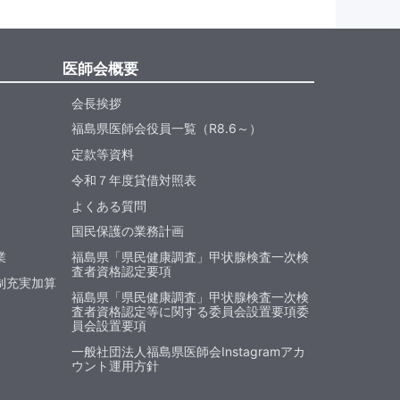
医師会概要
会長挨拶
福島県医師会役員一覧（R8.6～）
定款等資料
令和７年度貸借対照表
よくある質問
国民保護の業務計画
業
福島県「県民健康調査」甲状腺検査一次検
査者資格認定要項
制充実加算
福島県「県民健康調査」甲状腺検査一次検
査者資格認定等に関する委員会設置要項委
員会設置要項
一般社団法人福島県医師会Instagramアカ
ウント運用方針