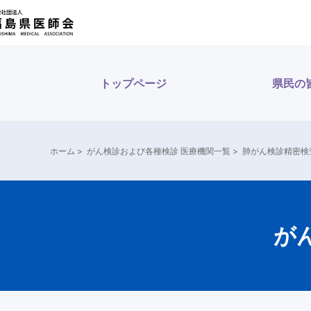
内
容
を
ス
トップページ
県民の
キ
ッ
プ
ホーム
>
がん検診および各種検診 医療機関一覧
>
肺がん検診精密検
が