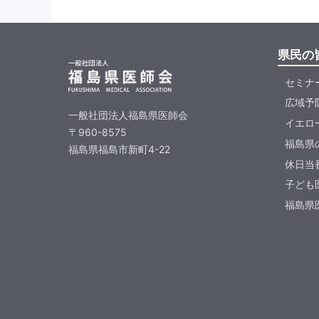
県民の
セミナ
広域予
一般社団法人福島県医師会
イエロ
〒960-8575
福島県
福島県福島市新町4-22
休日当
子ども
福島県医