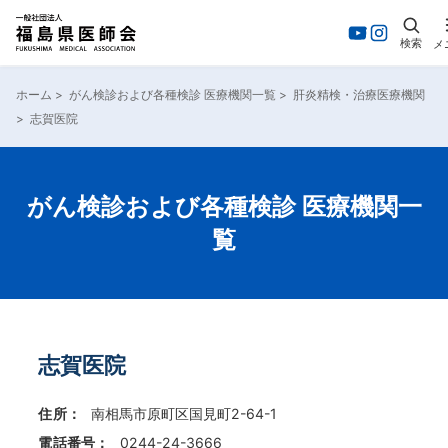
検索
メ
内
容
ホーム
>
がん検診および各種検診 医療機関一覧
>
肝炎精検・治療医療機関
を
>
志賀医院
ス
キ
ッ
プ
がん検診および各種検診 医療機関一
覧
志賀医院
住所：
南相馬市原町区国見町2-64-1
電話番号：
0244-24-3666