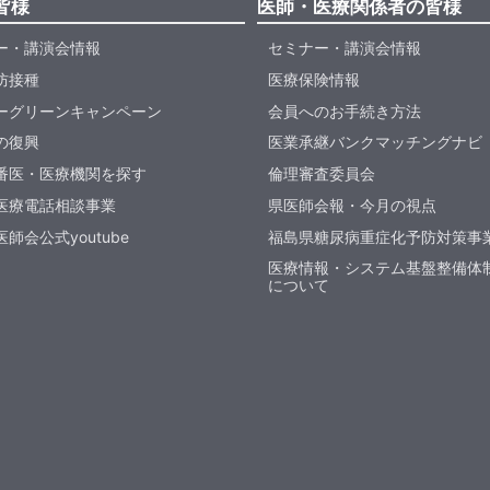
皆様
医師・医療関係者の皆様
ー・講演会情報
セミナー・講演会情報
防接種
医療保険情報
ーグリーンキャンペーン
会員へのお手続き方法
の復興
医業承継バンクマッチングナビ
番医・医療機関を探す
倫理審査委員会
医療電話相談事業
県医師会報・今月の視点
師会公式youtube
福島県糖尿病重症化予防対策事
医療情報・システム基盤整備体
について