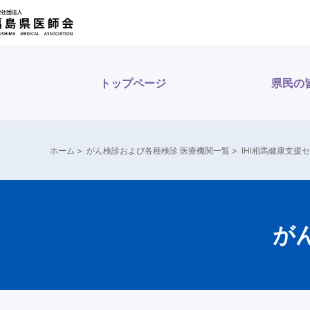
内
容
を
ス
トップページ
県民の
キ
ッ
プ
ホーム
>
がん検診および各種検診 医療機関一覧
>
IHI相馬健康支援
が