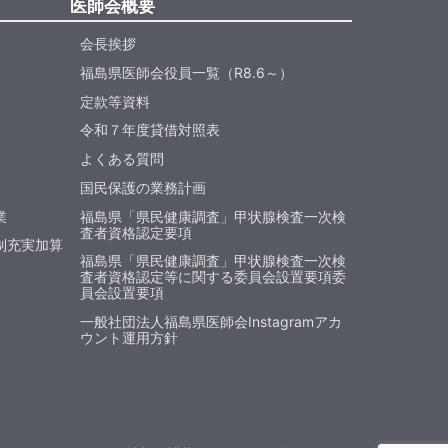
医師会概要
会長挨拶
福島県医師会役員一覧（R8.6～）
定款等資料
令和７年度貸借対照表
よくある質問
国民保護の業務計画
業
福島県「県民健康調査」甲状腺検査一次検
査者資格認定要項
制充実加算
福島県「県民健康調査」甲状腺検査一次検
査者資格認定等に関する委員会設置要項委
員会設置要項
一般社団法人福島県医師会Instagramアカ
ウント運用方針