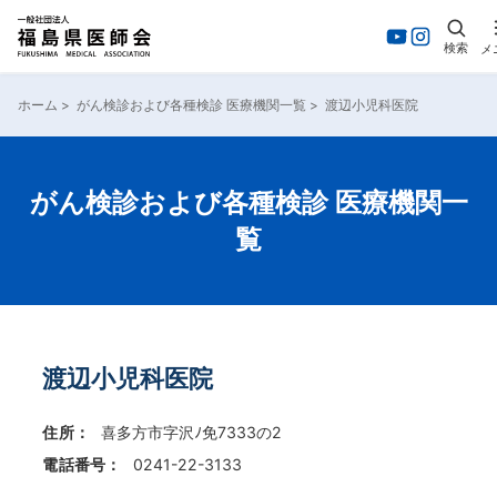
検索
メ
内
容
ホーム
>
がん検診および各種検診 医療機関一覧
>
渡辺小児科医院
を
ス
キ
ッ
がん検診および各種検診 医療機関一
プ
覧
渡辺小児科医院
住所：
喜多方市字沢ﾉ免7333の2
電話番号：
0241-22-3133