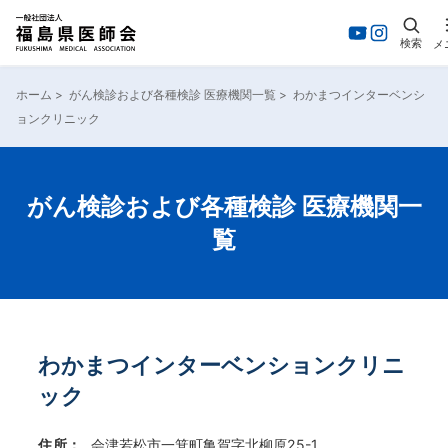
検索
メ
内
容
ホーム
>
がん検診および各種検診 医療機関一覧
>
わかまつインターベンシ
を
ョンクリニック
ス
キ
ッ
プ
がん検診および各種検診 医療機関一
覧
わかまつインターベンションクリニ
ック
住所：
会津若松市一箕町亀賀字北柳原25-1