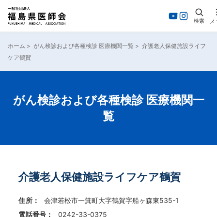
検索
メ
内
容
ホーム
>
がん検診および各種検診 医療機関一覧
>
介護老人保健施設ライフ
を
ケア鶴賀
ス
キ
ッ
プ
がん検診および各種検診 医療機関一
覧
介護老人保健施設ライフケア鶴賀
住所：
会津若松市一箕町大字鶴賀字船ヶ森東535-1
電話番号：
0242-33-0375