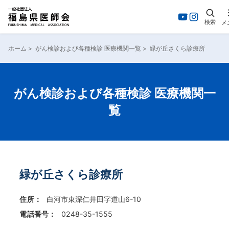
検索
メ
内
容
ホーム
>
がん検診および各種検診 医療機関一覧
>
緑が丘さくら診療所
を
ス
キ
ッ
がん検診および各種検診 医療機関一
プ
覧
緑が丘さくら診療所
住所：
白河市東深仁井田字道山6-10
電話番号：
0248-35-1555