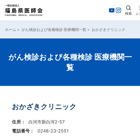
検索
メ
内
容
ホーム
>
がん検診および各種検診 医療機関一覧
>
おかざきクリニック
を
ス
キ
ッ
がん検診および各種検診 医療機関一
プ
覧
おかざきクリニック
住所：
白河市新白河2-57
電話番号：
0248-23-2551