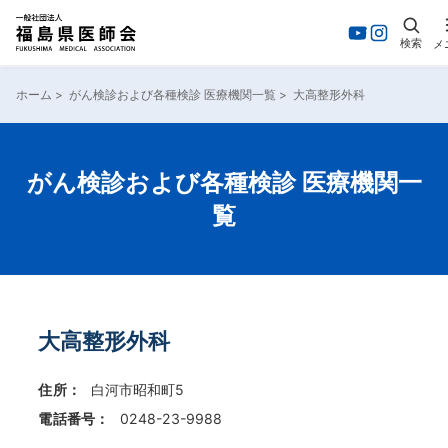
検索
メ
内
容
ホーム
>
がん検診および各種検診 医療機関一覧
>
大高整形外科
を
ス
キ
ッ
がん検診および各種検診 医療機関一
プ
覧
大高整形外科
住所：
白河市昭和町5
電話番号：
0248-23-9988