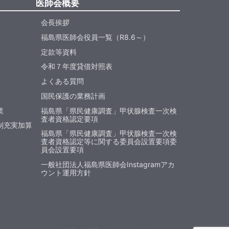
医師会概要
会長挨拶
福島県医師会役員一覧（R8.6～）
定款等資料
令和７年度貸借対照表
よくある質問
国民保護の業務計画
業
福島県「県民健康調査」甲状腺検査一次検
査者資格認定要項
制充実加算
福島県「県民健康調査」甲状腺検査一次検
査者資格認定等に関する委員会設置要項委
員会設置要項
一般社団法人福島県医師会Instagramアカ
ウント運用方針