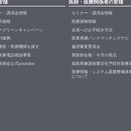
皆様
医師・医療関係者の皆様
ー・講演会情報
セミナー・講演会情報
防接種
医療保険情報
ーグリーンキャンペーン
会員へのお手続き方法
の復興
医業承継バンクマッチングナビ
番医・医療機関を探す
倫理審査委員会
医療電話相談事業
県医師会報・今月の視点
師会公式youtube
福島県糖尿病重症化予防対策事
医療情報・システム基盤整備体
について