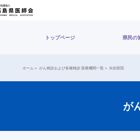
内
容
を
ス
トップページ
県民の
キ
ッ
プ
ホーム
>
がん検診および各種検診 医療機関一覧
>
矢吹医院
が