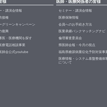
皆様
医師・医療関係者の皆様
ー・講演会情報
セミナー・講演会情報
防接種
医療保険情報
ーグリーンキャンペーン
会員へのお手続き方法
の復興
医業承継バンクマッチングナビ
番医・医療機関を探す
倫理審査委員会
医療電話相談事業
県医師会報・今月の視点
師会公式youtube
福島県糖尿病重症化予防対策事
医療情報・システム基盤整備体
について