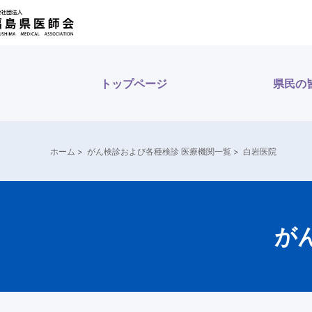
内
容
を
ス
トップページ
県民の
キ
ッ
プ
ホーム
>
がん検診および各種検診 医療機関一覧
>
白岩医院
が