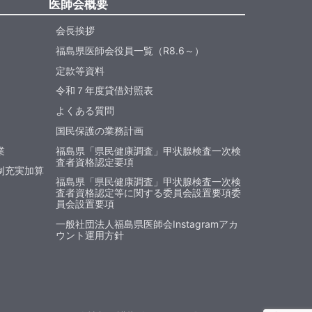
医師会概要
会長挨拶
福島県医師会役員一覧（R8.6～）
定款等資料
令和７年度貸借対照表
よくある質問
国民保護の業務計画
業
福島県「県民健康調査」甲状腺検査一次検
査者資格認定要項
制充実加算
福島県「県民健康調査」甲状腺検査一次検
査者資格認定等に関する委員会設置要項委
員会設置要項
一般社団法人福島県医師会Instagramアカ
ウント運用方針